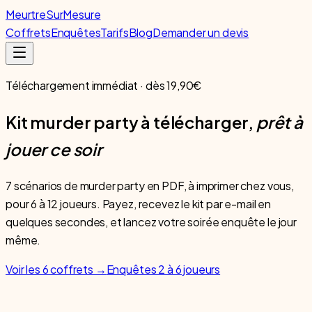
Meurtre
SurMesure
Coffrets
Enquêtes
Tarifs
Blog
Demander un devis
Téléchargement immédiat · dès 19,90€
Kit murder party à télécharger,
prêt à
jouer ce soir
7 scénarios de murder party en PDF, à imprimer chez vous,
pour 6 à 12 joueurs. Payez, recevez le kit par e-mail en
quelques secondes, et lancez votre soirée enquête le jour
même.
Voir les 6 coffrets →
Enquêtes 2 à 6 joueurs