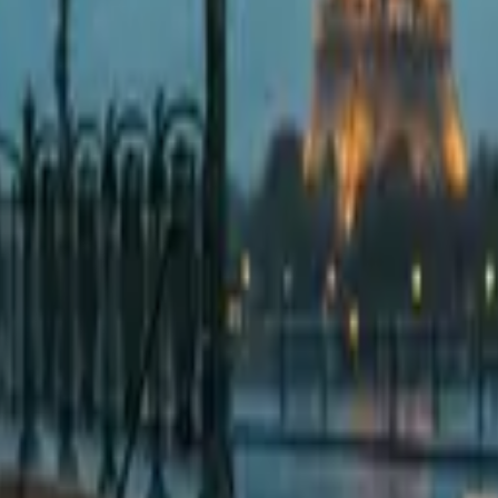
Chaque joueur presente tour a tour ses deductions et designe l
ects. Le maitre du jeu revele ensuite l'identite du coupable et r
moment tres apprecie qui genere des reactions de surprise et d
anques. Sur /sur-mesure, chaque denouement est conçu pour et
+