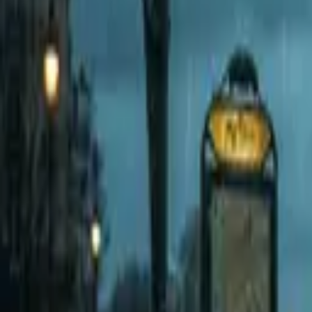
moment, gere le timing et arbitre les situations ambigues. Cer
role est conçu pour etre interessant et agreable a jouer.
Le systeme d'indices et de preuves
Les indices sont le carburant de l'enquete. Ils prennent dif
temoignages audio ou videos et informations secretes partag
le rythme de la partie. Certains sont accessibles a tous tandi
joueurs a trier les informations pertinentes. Les enquetes sur
Les regles de communication entre jo
La communication est au coeur de la murder party et elle obei
conversation confidentielle entre deux ou trois personnages, i
omettre des informations ou orienter la conversation. Le cou
Ces regles simples creent un equilibre entre transparence et 