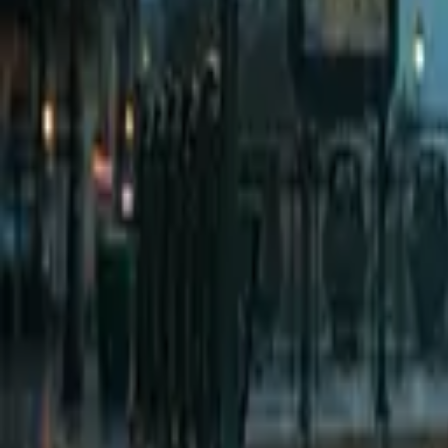
La phase de resolution et d'accusation
La partie se conclut par une phase de resolution structuree. 
collectif ou une confrontation finale entre les principaux susp
secrets et les liens caches entre les personnages. C'est un 
de l'intrigue et comprennent les elements qu'ils avaient m
Prêt à jouer ?
Découvrez nos coffrets murder party
Coffrets prêts-à-jouer →
Sur mesure →
Questions fréquentes
Peut-on tricher dans une murder party ?
+
Que se passe-t-il si on oublie une information de sa fiche ?
Les regles changent-elles d'un scenario a l'autre ?
+