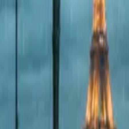
tains scenarios incluent aussi un complice qui aide le coupable
ferentes formes : documents ecrits comme des lettres ou des jo
ees entre deux personnages lors d'un aparte. Les indices sont
s que d'autres ne sont reveles qu'a certains joueurs sous condit
 /enquetes utilisent un systeme d'indices progressif tres appre
ueurs
t a quelques regles essentielles. Les joueurs peuvent parler li
nvisible des autres joueurs. Regle importante : un joueur ne peu
pable a generalement plus de latitude pour mentir. Les joueurs
secret qui alimente le suspense.