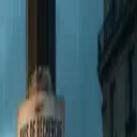
e et apprecier cette activite. Voici tout ce qu'il faut savoir