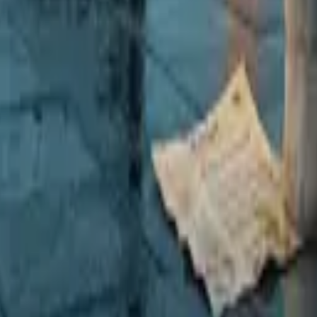
 livré en 72h.
arios immersifs, indices imprimables, expériences inoubliable
— 179€