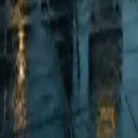
Les Types de Personnages dans une Murder Party
Votre soirée vous attend
Organisez votre murder party
Coffret prêt-à-jouer dès 24,90€ ou scénario 100% sur mesure
Découvrir les coffrets →
Enquêtes detective
Meurtre
SurMesure
Murder party sur mesure et enquêtes detective premium. Scén
Offres
Coffret Starter — 24,90€
Sur Mesure — 129€
Grand Format 
Nos jeux