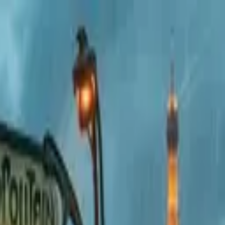
quees Simplement
ne l'imagine. Pas besoin d'etre un joueur aguerri pour comprendr