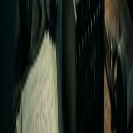
Coffrets prêts-à-jouer →
Sur mesure →
Questions fréquentes
Le meneur de jeu peut-il aussi jouer un personnage ?
+
Que faire si personne ne veut etre meneur de jeu ?
+
Comment devenir un meilleur meneur de jeu ?
+
Articles similaires
Continuez votre lecture
Guides