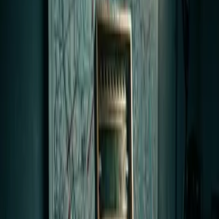
l'attention quand les joueurs s'egarent. Enfin, il est le
narrateur qui plante le decor, decrit les scenes et annonce
les evenements. Nos /coffrets incluent un guide complet
du meneur pour chaque scenario avec un timing detaille.
Preparer sa maitrise du scenario
Lisez le scenario au moins trois fois avant la soiree. Lors de la
premiere lecture, decouvrez l'intrigue comme un joueur. Lors
de la deuxieme, notez les points cles, les enchainements et
les moments critiques. Lors de la troisieme, preparez vos
notes de jeu : une timeline des evenements, un tableau des
secrets de chaque personnage et la liste des indices avec
leur moment de distribution. Creez un aide-memoire tenant
sur une feuille A4 que vous consulterez discretement
pendant la partie. Anticipez les questions frequentes et
preparez des reponses coherentes avec le scenario. Un